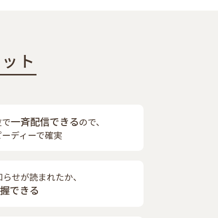
リット
一斉配信できる
位で
ので、
ピーディーで確実
知らせが読まれたか、
握できる