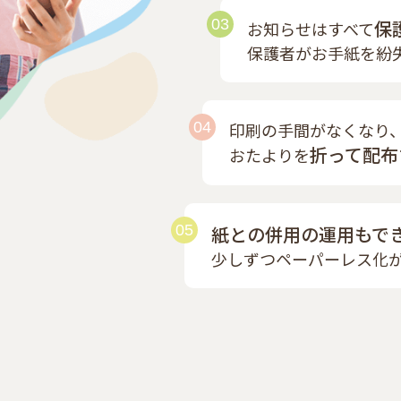
03
保
お知らせはすべて
保護者がお手紙を紛
04
印刷の手間がなくなり
折って配布
おたよりを
05
紙との併用の運用もで
少しずつペーパーレス化