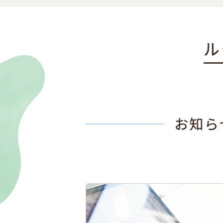
ル
お知ら