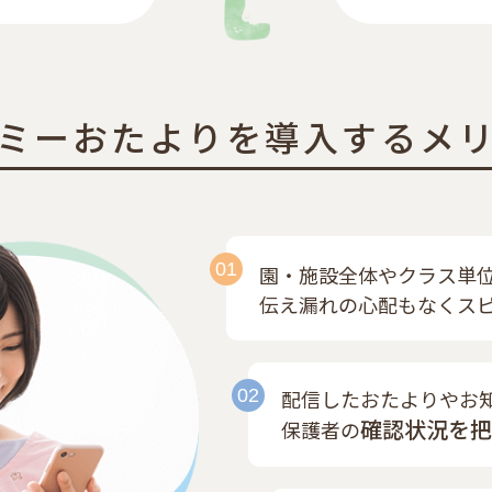
ミーおたよりを
導入するメ
01
園・施設全体やクラス単
伝え漏れの心配もなくス
02
配信したおたよりやお
確認状況を把
保護者の