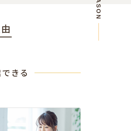
REASON
理由
信できる