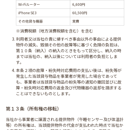
Wi-Fiルーター
6,600円
iPhone SE3
60,500円
その他貸与機器
実費
※消費税額（地方消費税額を含む）を含む
3. 利用者又は当社の責に帰すべき事由以外の事由による提供
物件の滅失、毀損その他の故障等に基づく危険の負担は、
第１０条（納入）の納入のときをもって区分し、納入の時
までは当社の、納入以後については利用者の負担としま
す。
4. 本条２項の故障・紛失時対応費用の支払い後は、紛失等が
発生した当該貸与物品を事業者が発見した場合であって
も、事業者は当該貸与物品の紛失等の通知の撤回並びに故
障・紛失時対応費用の返金及び代物機器の返却を請求する
ことはできないものとします。
第１３条（所有権の移転）
当社から事業者に譲渡される提供物件（午睡センサー及び体温計
等）の所有権は、当該提供物件の代金が支払われた時点で当社か