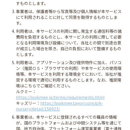
すものとします。
3. 事業者は、保護者等から写真等及び個人情報が本サービス
にて利用されることに対して同意を取得するものとしま
す。
4. 利用者は、本サービスの利用に関し発生する通信料等の諸
費用を負担するものとし、本サービスの利用に際して必要
となる利用環境及び設備について、当社との間で別途合意
が成立した場合を除き、自己の負担において整備するもの
とします。
5. 利用者は、アプリケーション及び提供物件に加え、パソコ
ン（推奨ＯＳ・ブラウザでの利用）や本サービスの使用環
境等、本サービスを利用する環境全てにおいて、当社が推
奨する環境で適切に利用するものとします。なお、推奨環
境はこちらでご確認ください。
ルクミー：
https://lookmee.jp/terms/requirements.html
キッズリー：
https://lookmee.tayori.com/q/k-
nursery/detail/156923/
6. 事業者は、本サービスに登録されるすべての職員の情報
が、国のプラットフォームおよび中間システム等を通じて
国、地方自治体、プラットフォーム運営事業者（富士通株