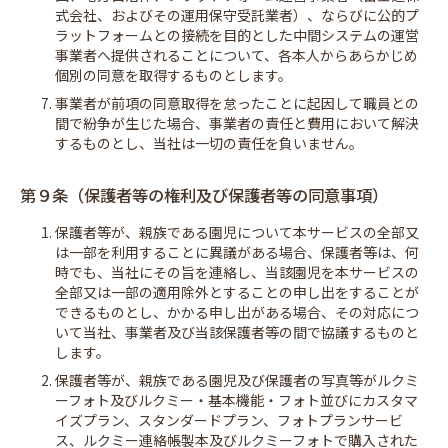
式会社、およびその運用保守受託業者）、ならびに公的プ
ラットフォームとの接続を目的とした中間システムの運営
事業者へ提供されることについて、各本人からあらかじめ
個別の同意を取得するものとします。
7. 事業者が前項の同意取得を怠ったことに起因して職員との
間で紛争が生じた場合、事業者の責任と費用において解決
するものとし、当社は一切の責任を負いません。
第９条（保護者等の権利及び保護者等の同意事項）
1. 保護者等が、親族である園児について本サービスの全部又
は一部を利用することに異議がある場合、保護者等は、何
時でも、当社にその旨を連絡し、当該園児を本サービスの
全部又は一部の適用除外とすることの申し出をすることが
できるものとし、かかる申し出がある場合、その対応につ
いて当社、事業者及び当該保護者等の間で協議するものと
します。
2. 保護者等が、親族である園児及び保護者の写真等がルクミ
ーフォト及びルクミー・基本機能・フォト並びにカスタマ
イズプラン、スタンダードプラン、フォトプランサービ
ス、ルクミー連絡帳製本及びルクミーフォトで購入された