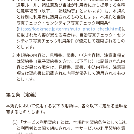
導入の流れ
お知らせ
運用ルール、諸注意及び当社が利用者に対し提示する各種
注意事項等（以下、「諸規約等」といいます）も、本規約
コラム
保護者様向け
とは別に利用者に適用されるものとします。本規約と自動
写真チェック・センシティブ写真チェック利用条件
よくある質問
(
https://lookmee.jp/terms/auto_photo_check.html
)に
記載された内容が異なる場合は、自動写真チェック・セン
シティブ写真チェック利用条件が優先して適用されるもの
とします。
3. 本規約の内容と、見積書、請書、申込内容控、注意事項又
は契約書（電子契約書を含む。以下同じ）に記載された内
容とが異なる場合は、見積書、請書、申込内容控、注意事
項又は契約書に記載された内容が優先して適用されるもの
とします。
第２条（定義）
本規約において使用する以下の用語は、各々以下に定める意味を
有するものとします。
(1) 「サービス利用契約」とは、本規約を契約条件として当社
と利用者との間で締結される、本サービスの利用契約を意