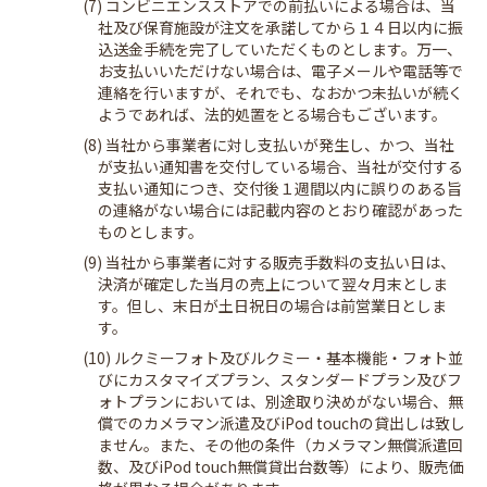
(7) コンビニエンスストアでの前払いによる場合は、当
社及び保育施設が注文を承諾してから１４日以内に振
込送金手続を完了していただくものとします。万一、
お支払いいただけない場合は、電子メールや電話等で
連絡を行いますが、それでも、なおかつ未払いが続く
ようであれば、法的処置をとる場合もございます。
(8) 当社から事業者に対し支払いが発生し、かつ、当社
が支払い通知書を交付している場合、当社が交付する
支払い通知につき、交付後１週間以内に誤りのある旨
の連絡がない場合には記載内容のとおり確認があった
ものとします。
(9) 当社から事業者に対する販売手数料の支払い日は、
決済が確定した当月の売上について翌々月末としま
す。但し、末日が土日祝日の場合は前営業日としま
す。
(10) ルクミーフォト及びルクミー・基本機能・フォト並
びにカスタマイズプラン、スタンダードプラン及びフ
ォトプランにおいては、別途取り決めがない場合、無
償でのカメラマン派遣及びiPod touchの貸出しは致し
ません。また、その他の条件（カメラマン無償派遣回
数、及びiPod touch無償貸出台数等）により、販売価