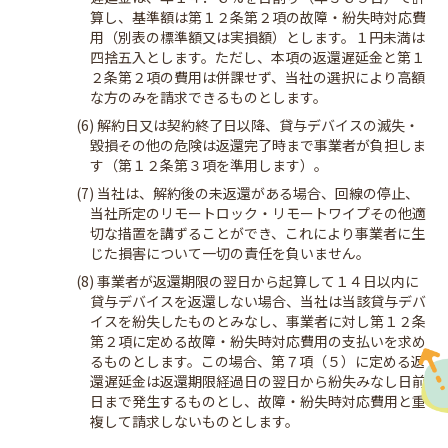
算し、基準額は第１２条第２項の故障・紛失時対応費
用（別表の標準額又は実損額）とします。１円未満は
四捨五入とします。ただし、本項の返還遅延金と第１
２条第２項の費用は併課せず、当社の選択により高額
な方のみを請求できるものとします。
(6) 解約日又は契約終了日以降、貸与デバイスの滅失・
毀損その他の危険は返還完了時まで事業者が負担しま
す（第１２条第３項を準用します）。
(7) 当社は、解約後の未返還がある場合、回線の停止、
当社所定のリモートロック・リモートワイプその他適
切な措置を講ずることができ、これにより事業者に生
じた損害について一切の責任を負いません。
(8) 事業者が返還期限の翌日から起算して１４日以内に
貸与デバイスを返還しない場合、当社は当該貸与デバ
イスを紛失したものとみなし、事業者に対し第１２条
第２項に定める故障・紛失時対応費用の支払いを求め
るものとします。この場合、第７項（５）に定める返
還遅延金は返還期限経過日の翌日から紛失みなし日前
日まで発生するものとし、故障・紛失時対応費用と重
複して請求しないものとします。