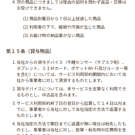
4. 次の商品につきましては理由の如何を問わず返品・交換は
お受けできません。
(1) 商品到着日から７日以上経過した商品
(2) 利用者の下で、破損や汚損が生じた商品
(3) お届け時の納品書がない商品
第１５条（貸与物品）
1. 当社からの貸与デバイス（午睡センサー（サブスク制）、
タブレット、ＳＩＭカード、ポケットWi-Fi及びルーター等
を含む）については、サービス利用契約期間内において当
社から事業者に対して賃貸するものとします。
2. 貸与デバイスについては、本サービスを支障なく利用でき
るものとし、中古品を含みます。
3. サービス利用契約終了日の翌日から起算して１４日以内ま
でに、事業者から当社に対して当社指定の方法で返還する
ものとします。
4. 当社指定の方法で期日までに返還が無い場合は紛失したも
のとし、事業者は当社に対し、故障・紛失時対応費用を支