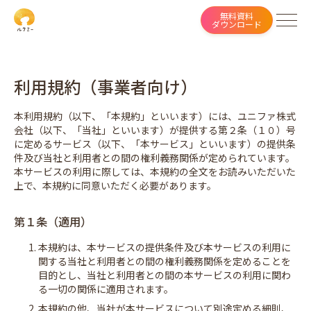
無料資料
ダウンロード
ルクミーとは
利用規約（事業者向け）
サービス一覧
本利用規約（以下、「本規約」といいます）には、ユニファ株式
活用事例
会社（以下、「当社」といいます）が提供する第２条（１０）号
に定めるサービス（以下、「本サービス」といいます）の提供条
料金プラン
件及び当社と利用者との間の権利義務関係が定められています。
本サービスの利用に際しては、本規約の全文をお読みいただいた
イベント・研修・セミナー
上で、本規約に同意いただく必要があります。
第１条（適用）
資料ダウンロード（無料）
1. 本規約は、本サービスの提供条件及び本サービスの利用に
関する当社と利用者との間の権利義務関係を定めることを
見積もり／お問い合わせ
目的とし、当社と利用者との間の本サービスの利用に関わ
る一切の関係に適用されます。
2. 本規約の他、当社が本サービスについて別途定める細則、