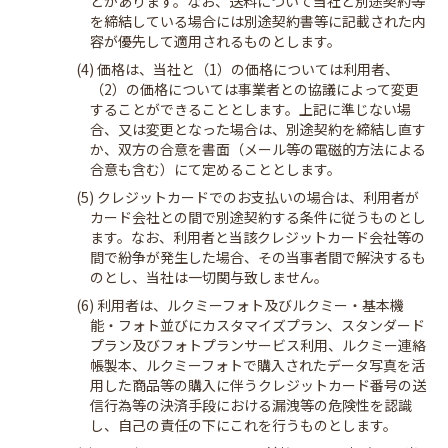
とがあります。なお、送料について当社と別途契約等
を締結している場合には別途契約書等に記載された内
容が優先して適用されるものとします。
(4) 価格は、当社と（1）の価格については利用者、
（2）の価格については事業者との協議によって変更
することができることとします。上記に準じない場
合、又は変更となった場合は、別途契約を締結し直す
か、双方の合意を書面（メール等の電磁的方法による
合意も含む）にて定めることとします。
(5) クレジットカードでのお支払いの場合は、利用者が
カード会社との間で別途契約する条件に従うものとし
ます。なお、利用者と当該クレジットカード会社等の
間で紛争が発生した場合、その当事者間で解決するも
のとし、当社は一切関与致しません。
(6) 利用者は、ルクミーフォト及びルクミー・基本機
能・フォト並びにカスタマイズプラン、スタンダード
プラン及びフォトプランサービス利用、ルクミー連絡
帳製本、ルクミーフォトで購入されたデータ写真を活
用した商品等の購入に伴うクレジットカード番号の送
信行為等の決済手段における漏洩等の危険性を認識
し、自己の責任の下にこれを行うものとします。