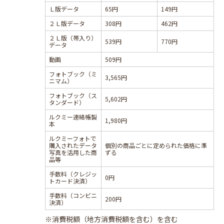
Ｌ版データ
65円
149円
２Ｌ版データ
308円
462円
２Ｌ版（帯入り）
539円
770円
データ
動画
509円
フォトブック（ミ
3,565円
ニマム）
フォトブック（ス
5,602円
タンダード）
ルクミー連絡帳製
1,980円
本
ルクミーフォトで
購入されたデータ
個別の商品ごとに定められた価格に準
写真を活用した商
ずる
品等
手数料（クレジッ
0円
トカード決済）
手数料（コンビニ
200円
決済）
※消費税額（地方消費税額を含む）を含む