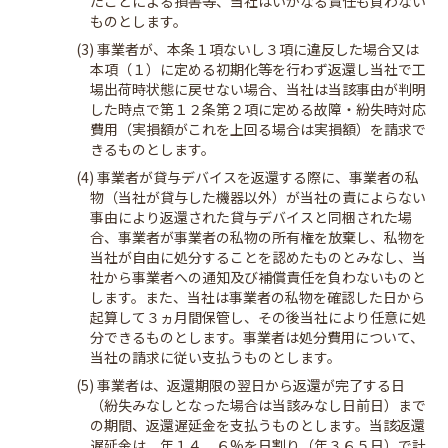
たことによる損害等、当社はいかなる責任も負わない
ものとします。
(3) 事業者が、本条１項ないし３項に違反した場合又は
本項（１）に定める初期化等を行わず返還し当社で工
場出荷時状態に戻せない場合、当社は当該事由が判明
した時点で第１２条第２項に定める故障・紛失時対応
費用（実損額がこれを上回る場合は実損額）を請求で
きるものとします。
(4) 事業者が貸与デバイスを返還する際に、事業者の私
物（当社が貸与した機器以外）が当社の責によらない
事由により返還された貸与デバイスと同梱された場
合、事業者が事業者の私物の所有権を放棄し、私物を
当社が自由に処分することを認めたものとみなし、当
社から事業者への通知及び補償責任を負わないものと
します。また、当社は事業者の私物を確認した日から
起算して３ヵ月間保管し、その後当社により任意に処
分できるものとします。事業者は処分費用について、
当社の請求に従い支払うものとします。
(5) 事業者は、返還期限の翌日から返還が完了する日
（紛失みなしとなった場合は当該みなし日前日）まで
の期間、返還遅延金を支払うものとします。当該返還
遅延金は、年１４．６%を日割り（年３６５日）で計