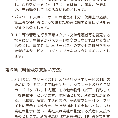
し、これを第三者に利用させ、又は貸与、譲渡、名義変
更、売買等をしてはならないものとします。
2. パスワード又はユーザーIDの管理不十分、使用上の過誤、
第三者の使用等によって生じた損害に関する責任は利用者
が負うものとします。
3. ＩＤ等の管理を行う保育スタッフ又は保護者等を変更する
場合には、事業者がパスワードを変更しなければならない
ものとし、事業者は、本サービスへのアクセス権限を失っ
た者が本サービスにログインできないようにするものとし
ます。
第６条（料金及び支払い方法）
1. 利用者は、本サービス利用及び当社から本サービス利用の
ために提供を受ける午睡センサー、タブレット及びＳＩＭ
カード（タブレット内蔵）その他の物件（以下、総称して
「提供物件」といいます）の対価として、別途当社が定め
た、見積書、請書、申込内容控、契約書又は当社ウェブサ
イトに表示する料金を、当社が指定する支払い方法により
当社の指示に従い、当社又は当社が指定する業者に支払う
ものとします。消費税及び地方消費税は、利用者が負担す