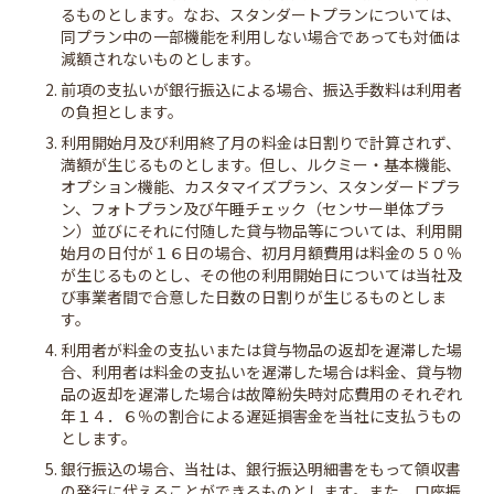
るものとします。なお、スタンダートプランについては、
同プラン中の一部機能を利用しない場合であっても対価は
減額されないものとします。
2. 前項の支払いが銀行振込による場合、振込手数料は利用者
の負担とします。
3. 利用開始月及び利用終了月の料金は日割りで計算されず、
満額が生じるものとします。但し、ルクミー・基本機能、
オプション機能、カスタマイズプラン、スタンダードプラ
ン、フォトプラン及び午睡チェック（センサー単体プラ
ン）並びにそれに付随した貸与物品等については、利用開
始月の日付が１６日の場合、初月月額費用は料金の５０％
が生じるものとし、その他の利用開始日については当社及
び事業者間で合意した日数の日割りが生じるものとしま
す。
4. 利用者が料金の支払いまたは貸与物品の返却を遅滞した場
合、利用者は料金の支払いを遅滞した場合は料金、貸与物
品の返却を遅滞した場合は故障紛失時対応費用のそれぞれ
年１４．６％の割合による遅延損害金を当社に支払うもの
とします。
5. 銀行振込の場合、当社は、銀行振込明細書をもって領収書
の発行に代えることができるものとします。また、口座振