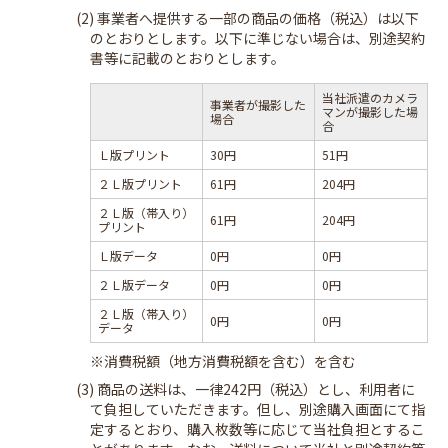
(2) 事業者へ提供する一部の商品の価格（税込）は以下
のとおりとします。以下に準じない場合は、別途契約
書等に記載のとおりとします。
当社派遣のカメラ
事業者が撮影した
マンが撮影した場
場合
合
Ｌ版プリント
30円
51円
２Ｌ版プリント
61円
204円
２Ｌ版（帯入り）
61円
204円
プリント
Ｌ版データ
0円
0円
２Ｌ版データ
0円
0円
２Ｌ版（帯入り）
0円
0円
データ
※消費税額（地方消費税額を含む）を含む
(3) 商品の送料は、一律242円（税込）とし、利用者に
て負担していただきます。但し、別途購入画面にて指
定するとおり、購入枚数等に応じて当社負担とするこ