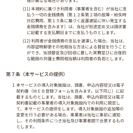
格が異なる場合があります。
(11) 本規約に基づき利用者（事業者を含む）が当社に支
払う一切の金銭債務（第１２条第２項の故障・紛失時
対応費用、第１５条に基づく返還遅延に伴い発生する
金銭債務を含みます）は、当社が別途定め又は請求書
に記載する支払期日までに支払うものとします。
(12) 利用者が金銭債務の支払を遅滞した場合、当社は、
内容証明郵便その他相当な方法による督促を行うこと
ができ、当該督促及び回収に要した実費並びに合理的
な範囲の弁護士費用相当額は利用者の負担とします。
第７条（本サービスの提供）
1. 本サービスの導入対象施設は、請書、申込内容控又は電子
契約書（ＷＥＢ登録フォームを含みます。以下同じ）に記
載するものとします。当社は、請書、申込内容控又は電子
契約書記載の事業者の導入対象施設内での利用に限定し
て、本サービスの提供をします。導入対象施設の追加等の
変更を行う必要がある場合、事業者は当社に事前に通知
し、その利用条件につき当社及び事業者間で合意するもの
とします。