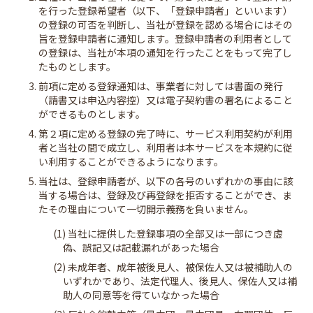
を行った登録希望者（以下、「登録申請者」といいます）
の登録の可否を判断し、当社が登録を認める場合にはその
旨を登録申請者に通知します。登録申請者の利用者として
の登録は、当社が本項の通知を行ったことをもって完了し
たものとします。
3. 前項に定める登録通知は、事業者に対しては書面の発行
（請書又は申込内容控）又は電子契約書の署名によること
ができるものとします。
4. 第２項に定める登録の完了時に、サービス利用契約が利用
者と当社の間で成立し、利用者は本サービスを本規約に従
い利用することができるようになります。
5. 当社は、登録申請者が、以下の各号のいずれかの事由に該
当する場合は、登録及び再登録を拒否することができ、ま
たその理由について一切開示義務を負いません。
(1) 当社に提供した登録事項の全部又は一部につき虚
偽、誤記又は記載漏れがあった場合
(2) 未成年者、成年被後見人、被保佐人又は被補助人の
いずれかであり、法定代理人、後見人、保佐人又は補
助人の同意等を得ていなかった場合