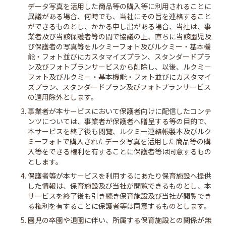
データ写真を活用した商品等の購入等に利用されることに
異議がある場合、何時でも、当社にその旨を連絡すること
ができるものとし、かかる申し出がある場合、当社は、事
業者及び当該保護者等の間で協議の上、直ちに当該園児及
び保護者の写真等をルクミーフォト及びルクミー・基本機
能・フォト並びにカスタマイズプラン、スタンダードプラ
ン及びフォトプランサービスから削除し、以後、ルクミー
フォト及びルクミー・基本機能・フォト並びにカスタマイ
ズプラン、スタンダードプラン及びフォトプランサービス
の適用除外とします。
3. 事業者が本サービスにおいて保護者向けに配信したコンテ
ンツについては、事業者が保護者へ贈呈する等の目的で、
本サービスを終了後も閲覧、ルクミー連絡帳製本及びルク
ミーフォトで購入されたデータ写真を活用した商品等の購
入等をできる権利を有することに保護者等は同意するもの
とします。
4. 保護者等が本サービスを利用するにあたり保育施設へ提供
した情報は、保育施設及び当社が閲覧できるものとし、本
サービスを終了後も引き続き保育施設及び当社が閲覧でき
る権利を有することに保護者等は同意するものとします。
5. 園児の卒園や退園に伴い、所属する保育施設との関係が無