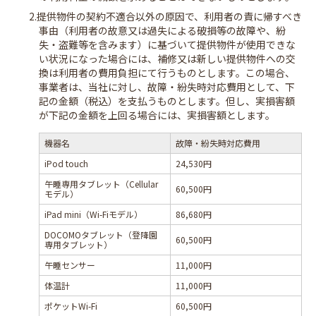
2.提供物件の契約不適合以外の原因で、利用者の責に帰すべき
事由（利用者の故意又は過失による破損等の故障や、紛
失・盗難等を含みます）に基づいて提供物件が使用できな
い状況になった場合には、補修又は新しい提供物件への交
換は利用者の費用負担にて行うものとします。この場合、
事業者は、当社に対し、故障・紛失時対応費用として、下
記の金額（税込）を支払うものとします。但し、実損害額
が下記の金額を上回る場合には、実損害額とします。
機器名
故障・紛失時対応費用
iPod touch
24,530円
午睡専用タブレット（Cellular
60,500円
モデル）
iPad mini（Wi-Fiモデル）
86,680円
DOCOMOタブレット（登降園
60,500円
専用タブレット）
午睡センサー
11,000円
体温計
11,000円
ポケットWi-Fi
60,500円