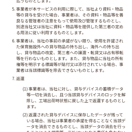
払うものとします。
5. 事業者が本サービスの利用に際して、当社より資料・物品
等の貸与を受けた場合、事業者は、その資料・物品等を善
良なる管理者の注意をもって使用及び管理するものとし、
別途当社又は当社に資料・物品等を提供した第三者の定め
る用法に従い利用するものとします。
6. 事業者は、当社の事前の承諾がない限り、使用を許諾され
た保育施設外への貸与物品の持ち出し、海外への持ち出
し、貸与物品の改変、第三者への譲渡・転貸又は占有移転
等を行わないものとします。また、貸与物品に当社の所有
権等を明示する標識等が貼付又は添付されている場合、事
業者は当該標識等を除去できないものとします。
7. 返還
(1) 事業者は、当社に対し、貸与デバイスの蓄積データ
等一切を消去し、且つ当該貸与デバイスのロックを解
除し、工場出荷時状態に戻した上で返還するものとし
ます。
(2) 返還された貸与デバイスに保存したデータが残って
いる場合、当社は事業者の承諾を得ることなく当該デ
ータを消去できるものとし、当該データの消去を行っ