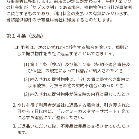
ら事業者に移転します。前項の規定にかかわらず、午睡チェック
の料金制が「サブスク制」である場合、提供物件は当社が事業者
に貸与するものであり、利用料金の支払いの有無にかかわらず、
当該提供物件の所有権は当社に帰属するものとします。
第１４条（返品）
1.利用者は、次のいずれかに該当する場合を除いて、原則と
して提供物件を当社に返品することはできません。
(1) 第１１条（検収）及び第１２条（契約不適合責任及
び保証）の規定によって代替品が納入されたとき
(2) 納入された提供物件に、当社の責に帰すべき事由に
よる破損、汚損その他の契約不適合があったとき
(3) 納入された提供物件が注文時の内容と異なったとき
2. やむを得ず利用者が当社に返品する場合は、引き渡された
日から７日以内に、「ルクミーカスタマーサポート」宛て
に必ずお電話にてご連絡ください。
3. ご返品いただいた後、不良品は良品と交換させていただき
ます。