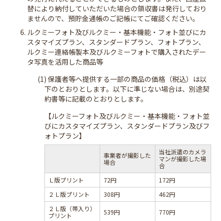
替により納付していただいた場合の領収書は発行しており
ませんので、預貯金通帳のご記帳にてご確認ください。
6. ルクミーフォト及びルクミー・基本機能・フォト並びにカ
スタマイズプラン、スタンダードプラン、フォトプラン、
ルクミー連絡帳製本及びルクミーフォトで購入されたデー
タ写真を活用した商品等
(1) 保護者等へ提供する一部の商品の価格（税込）は以
下のとおりとします。以下に準じない場合は、別途契
約書等に記載のとおりとします。
【ルクミーフォト及びルクミー・基本機能・フォト並
びにカスタマイズプラン、スタンダードプラン及びフ
ォトプラン】
当社派遣のカメラ
事業者が撮影した
マンが撮影した場
場合
合
Ｌ版プリント
72円
172円
２Ｌ版プリント
308円
462円
２Ｌ版（帯入り）
539円
770円
プリント