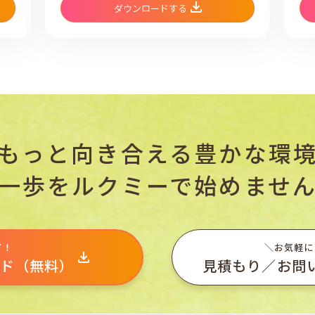
ダウンロードする
もっと向き合える豊かな環
一歩をルクミーで始めませ
了！
＼お気軽に
ド（無料）
見積もり／お問