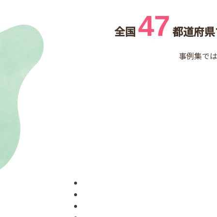
47
全国
都道府県
事例集で