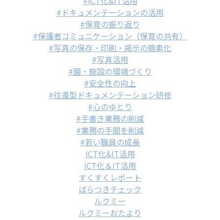
#ICT化&IT活用
#ドキュメンテーションの活用
#保育の振り返り
#保護者コミュニケーション（保育の共有）
#写真の保存・印刷・掲示の簡素化
#写真活用
#園・施設の環境づくり
#安全性の向上
#往還型ドキュメンテーション研修
#心のゆとり
#手書き業務の削減
#業務の手間を削減
#若い職員の成長
ICT化&IT活用
ICT化＆IT活用
すくすくレポート
ばらつきチェック
ルクミー
ルクミーおたより