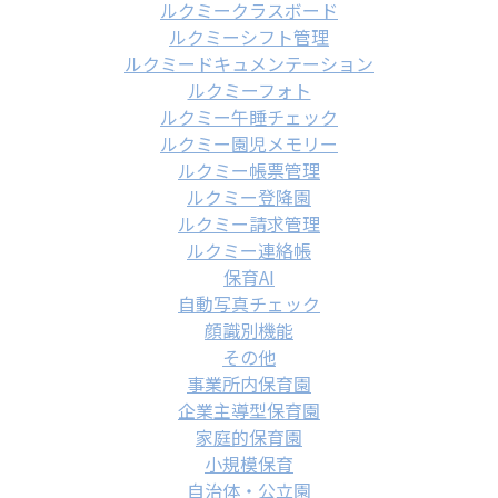
ルクミークラスボード
ルクミーシフト管理
ルクミードキュメンテーション
ルクミーフォト
ルクミー午睡チェック
ルクミー園児メモリー
ルクミー帳票管理
ルクミー登降園
ルクミー請求管理
ルクミー連絡帳
保育AI
自動写真チェック
顔識別機能
その他
事業所内保育園
企業主導型保育園
家庭的保育園
小規模保育
自治体・公立園