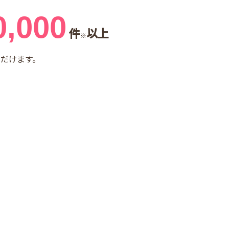
0,000
件
以上
※
だけます。