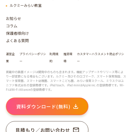
ルクミーみらい教室
お知らせ
コラム
保護者様向け
よくある質問
運営企
プライバシーポリシ
利用規
推奨環
カスタマーハラスメント防止ポリシ
業
ー
約
境
ー
掲載中の画面イメージは開発中のものも含まれます。機能アップデートやリリース等によ
り一部変更になる場合もございます。ルクミー及びそのロゴマーク、スマート保育施設、ス
マート保育園、スマート幼稚園、スマートこども園、みらい保育スクール、ミラスクはユ
ニファ株式会社の登録商標です。iPod touch、iPad miniはApple inc.の登録商標です。Wi-
FiはWi-Fi Allianceの登録商標です。
資料ダウンロード(無料)
見積もり／お問い合わせ