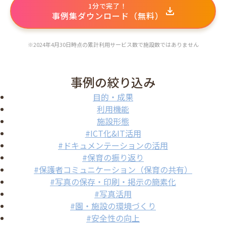
1分で完了！
事例集ダウンロード（無料）
導入の流れ
お知らせ
※2024年4月30日時点の累計利用サービス数で施設数ではありません
コラム
保護者様向け
よくある質問
事例の絞り込み
目的・成果
利用機能
施設形態
#ICT化&IT活用
#ドキュメンテーションの活用
#保育の振り返り
#保護者コミュニケーション（保育の共有）
#写真の保存・印刷・掲示の簡素化
#写真活用
#園・施設の環境づくり
#安全性の向上