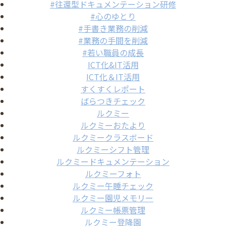
#往還型ドキュメンテーション研修
#心のゆとり
#手書き業務の削減
#業務の手間を削減
#若い職員の成長
ICT化&IT活用
ICT化＆IT活用
すくすくレポート
ばらつきチェック
ルクミー
ルクミーおたより
ルクミークラスボード
ルクミーシフト管理
ルクミードキュメンテーション
ルクミーフォト
ルクミー午睡チェック
ルクミー園児メモリー
ルクミー帳票管理
ルクミー登降園