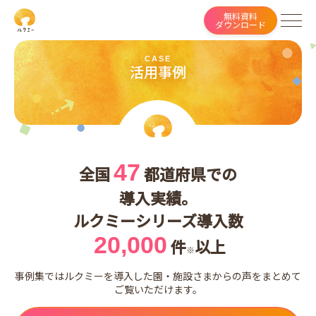
無料資料
ダウンロード
CASE
ルクミーとは
活用事例
サービス一覧
活用事例
料金プラン
47
全国
都道府県での
イベント・研修・セミナー
導入実績。
ルクミーシリーズ導入数
保護者ログイン
20,000
件
以上
※
資料ダウンロード（無料）
事例集ではルクミーを導入した園・施設さまからの声をまとめて
ご覧いただけます。
見積もり／お問い合わせ