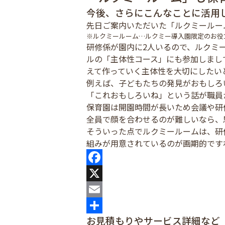
今後、さらにこんなことに活用
先日ご案内いただいた「ルクミールー
※ルクミールーム…ルクミー導入園限定のお役
研修係が園内に2人いるので、ルクミ
ルの「主体性コース」にも参加しまし
えて作っていく主体性を大切にしたい
例えば、子どもたちの発見がおもしろ
「これおもしろいね」という話が職員
保育園は開園時間が長いため会議や研
全員で顔を合わせるのが難しいなら、
そういった点でルクミールームは、研
組みが用意されているのが画期的です
Facebook
X
Email
お見積もりやサービス詳細など
共