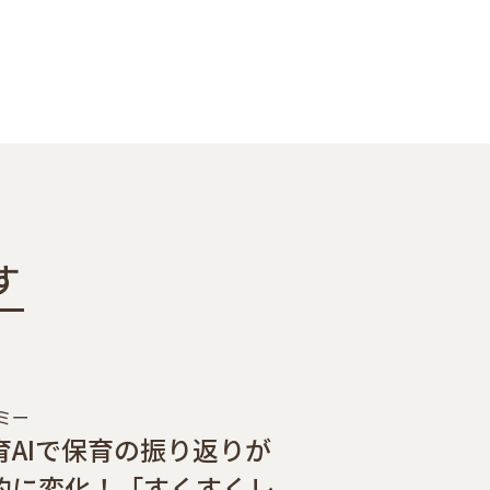
す
ミー
育AIで保育の振り返りが
的に変化！「すくすくレ