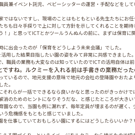
職員兼イベント託児、ベビーシッターの運営・手配などをして
家ではないですし、現場のことはもともといる先生たちにお任
たちも日々手探りで上に対して方針を示してくれることを期待
う！」と思ってICTとかツールうんぬんの前に、まずは保育に
時に出会ったのが「保育をどうしよう未来会議」でした。
Tを活用した結果目指したい園の姿をみて非常に共感できました
で、職員の業務も大変なのは知っていたのでICTの活用自体は
とですね。ルクミーを入れる前は手書きの業務だった
っているので、地元支援の意味で地元の会社の登降園やおたよ
した。
にそれらが一括でできるなら良いかなと思ったのがきっかけで
解消のためのヒントになりそうだな、と感じたところが大きい
育園なので、当園も例に漏れず、毎年定員が埋まるのが遅く、
いう危機感をもともと感じていました。
園を仕事していておもしろい園にするにはどうしたらいいか？