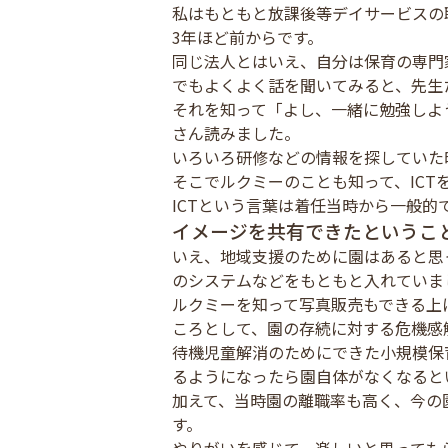
私はもともと放課後等デイサービスの
3年ほど前からです。
同じ法人とはいえ、自分は保育の専門
でもよくよく話を聞いてみると、先生
それを知って「よし、一緒に勉強しよ
さん読みました。
いろいろ研修などの情報を探していた
そこでルクミーのことも知って、IC
ICTという言葉は着任当時から一般的
イメージを共有できたというこ
いえ、地域支援のために園はあると思
のシステムなどをもともと入れていま
ルクミーを知って写真販売もできる上
ころとして、園の存続に対する危機感
待機児童解消のためにできた小規模保
るようになったら園自体がなくなると
加えて、当時園の離職率も高く、今の
す。