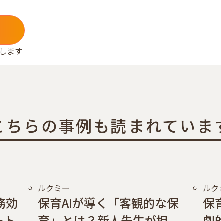
します
こちらの事例も読まれていま
ルクミー
ルク
務効
保育AIが導く「客観的な保
保
ート
育」とは？新人先生が担
劇